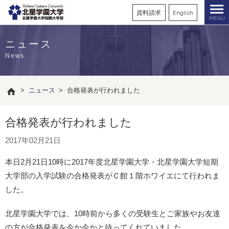
資料請求
English
MENU
ニュース
News
>
ニュース
>
合格発表が行われました
合格発表が行われました
2017年02月21日
本日2月21日10時に2017年度北星学園大学・北星学園大学短期
大学部の入学試験の合格発表がＣ館１階ホワイエにて行われま
した。
北星学園大学では、10時前から多くの受験生とご家族やお友達
の方が合格発表を今か今かと待ってくれていました。