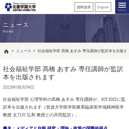
資料請求
English
MENU
ニュース
News
>
ニュース
>
社会福祉学部 髙橋 あすみ 専任講師が監訳本を出版さ
社会福祉学部 髙橋 あすみ 専任講師が監訳
本を出版されます
2023年08月04日
社会福祉学部 心理学科の髙橋 あすみ 専任講師が、8月10日に監
訳本を出版されます（筑波大学医学医療系臨床医学域精神医学
教授 太刀川 弘和 教授との共同監訳）。
書名：メディアと自殺 研究・理論・政策の国際的視点