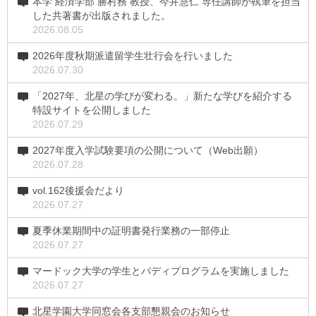
本学 経済学部 勝村務 教授、今井慧仁 専任講師が執筆を担当
した共著書が出版されました。
2026.08.05
2026年度秋期派遣留学生壮行会を行いました
2026.07.30
「2027年、北星の学びが変わる。」新たな学びを紹介する
特設サイトを公開しました
2026.07.29
2027年度入学試験要項の公開について（Web出願）
2026.07.28
vol.162後援会だより
2026.07.27
夏季休業期間中の証明書発行業務の一部停止
2026.07.27
マードック大学の学生とバディプログラムを実施しました
2026.07.27
北星学園大学同窓会各支部懇親会のお知らせ