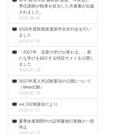
本学 経済学部 勝村務 教授、今井慧仁
専任講師が執筆を担当した共著書が出版
されました。
2026.08.05
2026年度秋期派遣留学生壮行会を行い
ました
2026.07.30
「2027年、北星の学びが変わる。」新
たな学びを紹介する特設サイトを公開し
ました
2026.07.29
2027年度入学試験要項の公開について
（Web出願）
2026.07.28
vol.162後援会だより
2026.07.27
夏季休業期間中の証明書発行業務の一部
停止
2026.07.27