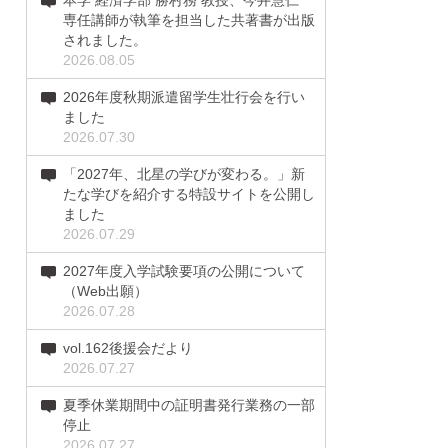
本学 経済学部 勝村務 教授、今井慧仁
専任講師が執筆を担当した共著書が出版
されました。
2026.08.05
2026年度秋期派遣留学生壮行会を行い
ました
2026.07.30
「2027年、北星の学びが変わる。」新
たな学びを紹介する特設サイトを公開し
ました
2026.07.29
2027年度入学試験要項の公開について
（Web出願）
2026.07.28
vol.162後援会だより
2026.07.27
夏季休業期間中の証明書発行業務の一部
停止
2026.07.27