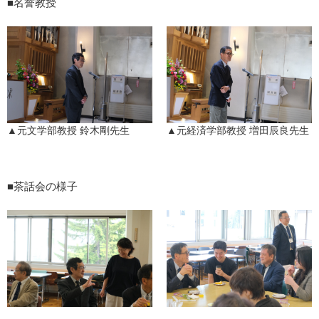
■名誉教授
▲元文学部教授 鈴木剛先生
▲元経済学部教授 増田辰良先生
■茶話会の様子