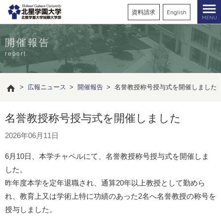
資料請求
English
MENU
開催報告
report
>
広報ニュース
>
開催報告
>
名誉教授称号授与式を開催しました
名誉教授称号授与式を開催しました
2026年06月11日
6月10日、本学チャペルにて、名誉教授称号授与式を開催しま
した。
昨年度本学を定年退職され、通算20年以上教授として勤めら
れ、教育上又は学術上特に功績のあった2名へ名誉教授の称号を
授与しました。