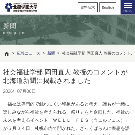
資料請求
English
MENU
新聞
newspaper
>
広報ニュース
>
新聞
>
社会福祉学部 岡田直人 教授のコメント
社会福祉学部 岡田直人 教授のコメントが
北海道新聞に掲載されました
2026年07月06日
福祉は専門的で触れにくい印象があると考え、誰もが一緒に
楽しみながら福祉を考えられる「祭り」をと企画した、福祉の
未来を考えるイベント「ＷＥＬＬ ＦＥＳ（ウェルフェス）」
が５月２４日、札幌市内で開かれた。ざっくばらんに疾患を語