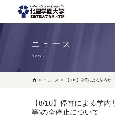
ニュース
News
>
ニュース
>
【8/10】停電による学内サ
【8/10】停電による学
等)の全停止について