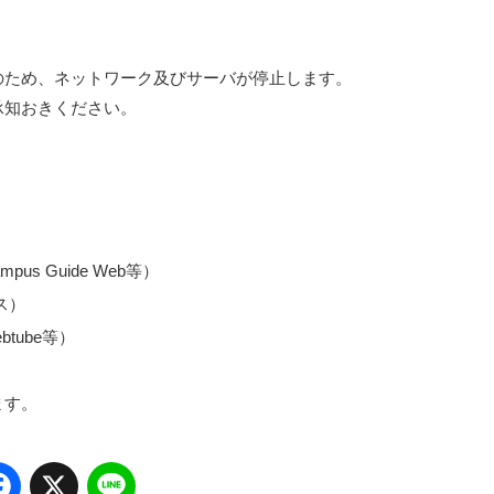
のため、ネットワーク及びサーバが停止します。
承知おきください。
 Guide Web等）
ス）
tube等）
ます。
Facebook
X
Line