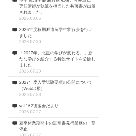
本学 経済学部 勝村務 教授、今井慧仁
専任講師が執筆を担当した共著書が出版
されました。
2026.08.05
2026年度秋期派遣留学生壮行会を行い
ました
2026.07.30
「2027年、北星の学びが変わる。」新
たな学びを紹介する特設サイトを公開し
ました
2026.07.29
2027年度入学試験要項の公開について
（Web出願）
2026.07.28
vol.162後援会だより
2026.07.27
夏季休業期間中の証明書発行業務の一部
停止
2026.07.27