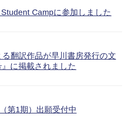
tudent Campに参加しました
による翻訳作品が早川書房発行の文
月号』に掲載されました
程（第1期）出願受付中