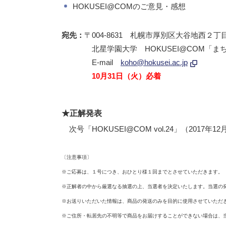
HOKUSEI@COMのご意見・感想
宛先：
〒004-8631 札幌市厚別区大谷地西２
北星学園大学 HOKUSEI@COM「まち
E-mail
koho@hokusei.ac.jp
10月31日（火）必着
★正解発表
次号「HOKUSEI@COM vol.24」（2017
〔注意事項〕
※ご応募は、１号につき、おひとり様１回までとさせていただきます。
※正解者の中から厳選なる抽選の上、当選者を決定いたします。当選の
※お送りいただいた情報は、商品の発送のみを目的に使用させていただ
※ご住所・転居先の不明等で商品をお届けすることができない場合は、