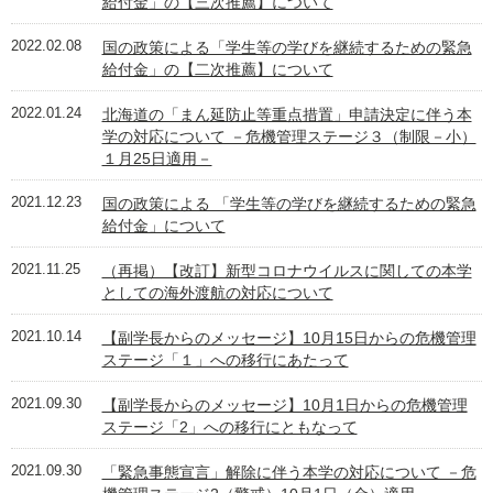
給付金」の【三次推薦】について
2022.02.08
国の政策による「学生等の学びを継続するための緊急
給付金」の【二次推薦】について
2022.01.24
北海道の「まん延防止等重点措置」申請決定に伴う本
学の対応について －危機管理ステージ３（制限－小）
１月25日適用－
2021.12.23
国の政策による 「学生等の学びを継続するための緊急
給付金」について
2021.11.25
（再掲）【改訂】新型コロナウイルスに関しての本学
としての海外渡航の対応について
2021.10.14
【副学長からのメッセージ】10月15日からの危機管理
ステージ「１」への移行にあたって
2021.09.30
【副学長からのメッセージ】10月1日からの危機管理
ステージ「2」への移行にともなって
2021.09.30
「緊急事態宣言」解除に伴う本学の対応について －危