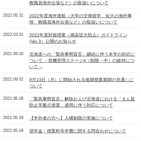
教職員海外出張など）の取扱いについて
2022.05.31
2022年度海外渡航（大学の交換留学、短大の海外事
情、教職員海外出張など）の取扱いについて
2022.03.31
2022年度対面授業（感染拡大防止）ガイドライン
(Ver.3）公開のお知らせ
2021.09.10
北海道への「緊急事態宣言」継続に伴う本学の対応に
ついて －危機管理ステージ4（制限－中）の維持につ
いて－
2021.09.02
9月13日（月）に開始される後期授業展開の見通しに
ついて
2021.06.18
「緊急事態宣言」解除および北海道における「まん延
防止等重点措置」適用に伴う対応について
2021.05.19
【学外者の方へ】入構制限の実施について
2021.05.18
奨学金・授業料等学費に関する問合わせについて