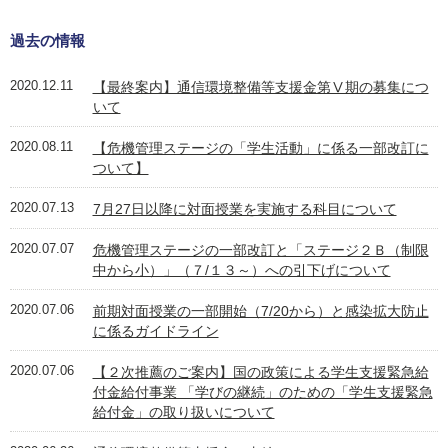
過去の情報
2020.12.11
【最終案内】通信環境整備等支援金第Ⅴ期の募集につ
いて
2020.08.11
【危機管理ステージの「学生活動」に係る一部改訂に
ついて】
2020.07.13
7月27日以降に対面授業を実施する科目について
2020.07.07
危機管理ステージの一部改訂と「ステージ２Ｂ（制限
中から小）」（７/１３～）への引下げについて
2020.07.06
前期対面授業の一部開始（7/20から）と感染拡大防止
に係るガイドライン
2020.07.06
【２次推薦のご案内】国の政策による学生支援緊急給
付金給付事業 「学びの継続」のための「学生支援緊急
給付金」の取り扱いについて