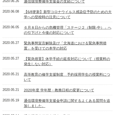
2020.06.26
通信環境整備等支援金の支給について
2020.06.08
【6/8更新】新型コロナウイルス感染症予防のための大
学への登校時の注意について
2020.06.05
６月８日からの危機管理「ステージ２（制限-中）」へ
の引下げと今後の対応について
2020.05.27
緊急事態宣言解除及び「北海道における緊急事態措
置」を受けての本学の対応
2020.05.27
【緊急措置】休学手続の延長対応について（授業料の
発生しない対応）
2020.05.21
高等教育の修学支援制度 予約採用学生の授業料につ
いて
2020.05.21
2020年度 学年暦・教務日程の変更について
2020.05.19
通信環境整備等支援金申請に関するよくある質問を追
加しました。