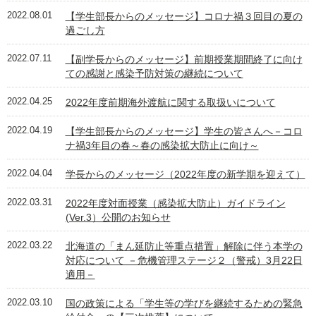
2022.08.01
【学生部長からのメッセージ】コロナ禍３回目の夏の
過ごし方
2022.07.11
【副学長からのメッセージ】前期授業期間終了に向け
ての感謝と感染予防対策の継続について
2022.04.25
2022年度前期海外渡航に関する取扱いについて
2022.04.19
【学生部長からのメッセージ】学生の皆さんへ－コロ
ナ禍3年目の春～春の感染拡大防止に向け～
2022.04.04
学長からのメッセージ（2022年度の新学期を迎えて）
2022.03.31
2022年度対面授業（感染拡大防止）ガイドライン
(Ver.3）公開のお知らせ
2022.03.22
北海道の「まん延防止等重点措置」解除に伴う本学の
対応について －危機管理ステージ２（警戒）3月22日
適用－
2022.03.10
国の政策による「学生等の学びを継続するための緊急